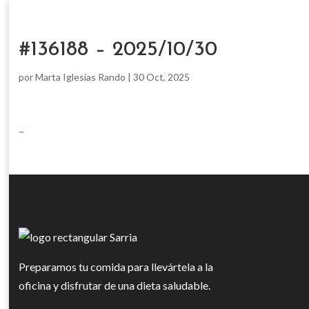
#136188 – 2025/10/30
por
Marta Iglesias Rando
|
30 Oct, 2025
–
Preparamos tu comida para llevártela a la
oficina y disfrutar de una dieta saludable.