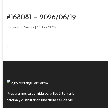
#168081 – 2026/06/19
por
Ricarda Suarez
|
19 Jun, 2026
–
Preparamos tu comida para llevártela a la
oficina y disfrutar de una dieta saludable.