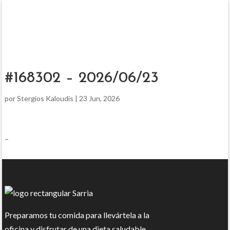
#168302 – 2026/06/23
por
Stergios Kaloudis
|
23 Jun, 2026
–
Preparamos tu comida para llevártela a la
oficina y disfrutar de una dieta saludable.