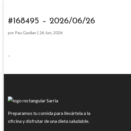
#168495 – 2026/06/26
por
Pau Gavilan
|
26 Jun, 2026
–
Preparamos tu comida para llevártela a la
oficina y disfrutar de una dieta saludable.