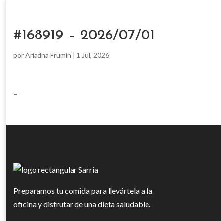
#168919 – 2026/07/01
por
Ariadna Frumin
|
1 Jul, 2026
–
Preparamos tu comida para llevártela a la
oficina y disfrutar de una dieta saludable.