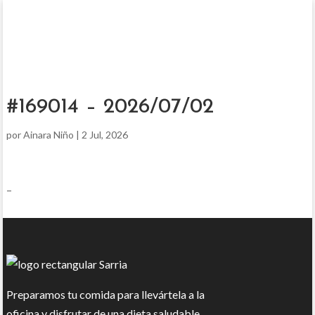
#169014 – 2026/07/02
por
Ainara Niño
|
2 Jul, 2026
–
Preparamos tu comida para llevártela a la
oficina y disfrutar de una dieta saludable.