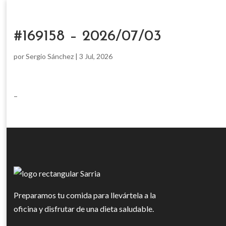
#169158 – 2026/07/03
por
Sergio Sánchez
|
3 Jul, 2026
–
Preparamos tu comida para llevártela a la
oficina y disfrutar de una dieta saludable.