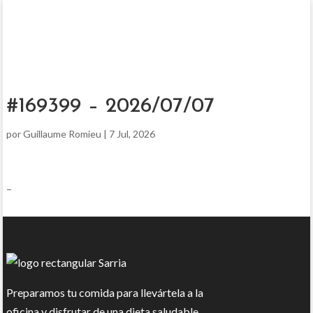
#169399 – 2026/07/07
por
Guillaume Romieu
|
7 Jul, 2026
–
Preparamos tu comida para llevártela a la
oficina y disfrutar de una dieta saludable.