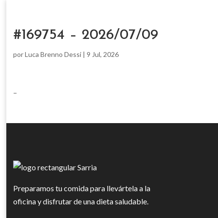
#169754 – 2026/07/09
por
Luca Brenno Dessi
|
9 Jul, 2026
–
Preparamos tu comida para llevártela a la
oficina y disfrutar de una dieta saludable.