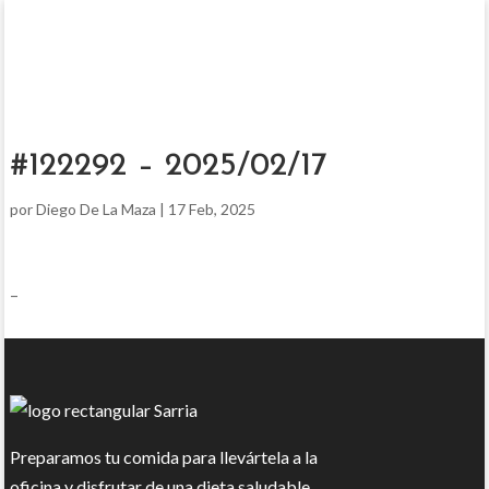
#122292 – 2025/02/17
por
Diego De La Maza
|
17 Feb, 2025
–
Preparamos tu comida para llevártela a la
oficina y disfrutar de una dieta saludable.