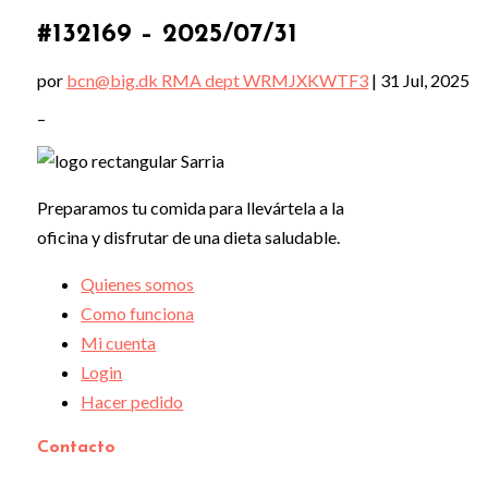
#132169 – 2025/07/31
por
bcn@big.dk RMA dept WRMJXKWTF3
|
31 Jul, 2025
–
Preparamos tu comida para llevártela a la
oficina y disfrutar de una dieta saludable.
Quienes somos
Como funciona
Mi cuenta
Login
Hacer pedido
Contacto