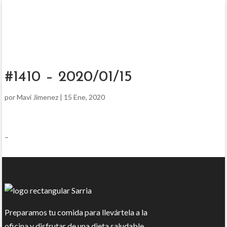
#1410 – 2020/01/15
por
Mavi Jimenez
|
15 Ene, 2020
–
Preparamos tu comida para llevártela a la
oficina y disfrutar de una dieta saludable.