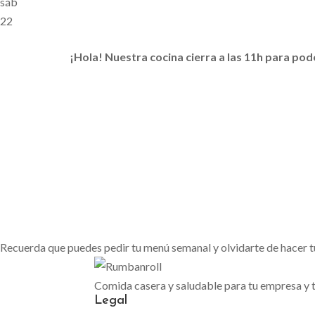
sáb
22
¡Hola! Nuestra cocina cierra a las 11h para po
Recuerda que puedes pedir tu menú semanal y olvidarte de hacer t
Comida casera y saludable para tu empresa y t
Legal