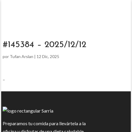
#145384 – 2025/12/12
por
Tufan Arslan
|
12 Dic, 2025
–
Preparamos tu comida para llevártela a la
oficina y disfrutar de una dieta saludable.