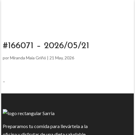
#166071 – 2026/05/21
por
Miranda Maia Griñó
|
21 May, 2026
–
Preparamos tu comida para llevártela a la
oficina y disfrutar de una dieta saludable.