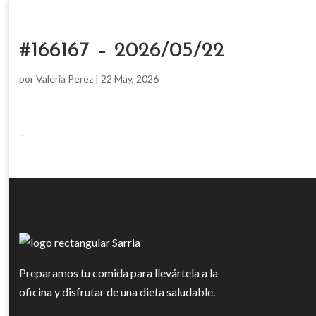
#166167 – 2026/05/22
por
Valeria Perez
|
22 May, 2026
–
Preparamos tu comida para llevártela a la
oficina y disfrutar de una dieta saludable.