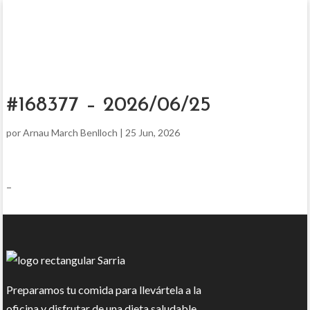
#168377 – 2026/06/25
por
Arnau March Benlloch
|
25 Jun, 2026
–
Preparamos tu comida para llevártela a la
oficina y disfrutar de una dieta saludable.