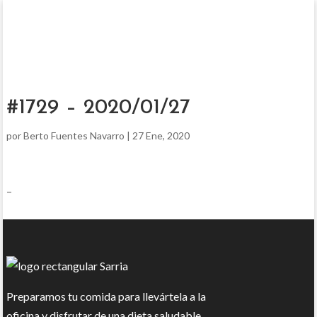
#1729 – 2020/01/27
por
Berto Fuentes Navarro
|
27 Ene, 2020
–
Preparamos tu comida para llevártela a la
oficina y disfrutar de una dieta saludable.