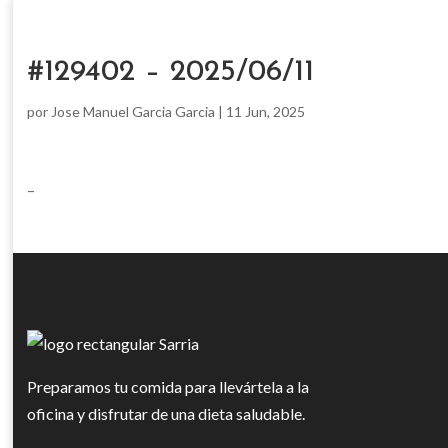
#129402 – 2025/06/11
por
Jose Manuel Garcia Garcia
|
11 Jun, 2025
–
Preparamos tu comida para llevártela a la
oficina y disfrutar de una dieta saludable.