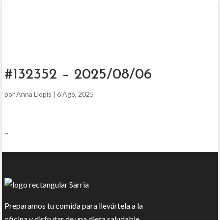
#132352 – 2025/08/06
por
Anna Llopis
|
6 Ago, 2025
–
Preparamos tu comida para llevártela a la
oficina y disfrutar de una dieta saludable.