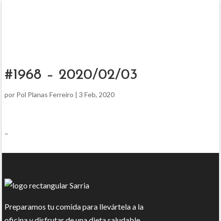
#1968 – 2020/02/03
por
Pol Planas Ferreiro
|
3 Feb, 2020
–
Preparamos tu comida para llevártela a la
oficina y disfrutar de una dieta saludable.