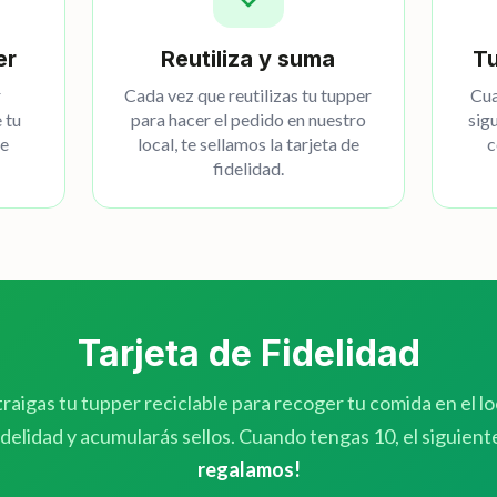
er
Reutiliza y suma
Tu
r
Cada vez que reutilizas tu tupper
Cua
 tu
para hacer el pedido en nuestro
sig
de
local, te sellamos la tarjeta de
c
fidelidad.
Tarjeta de Fidelidad
raigas tu tupper reciclable para recoger tu comida en el lo
fidelidad y acumularás sellos. Cuando tengas 10, el siguien
regalamos!