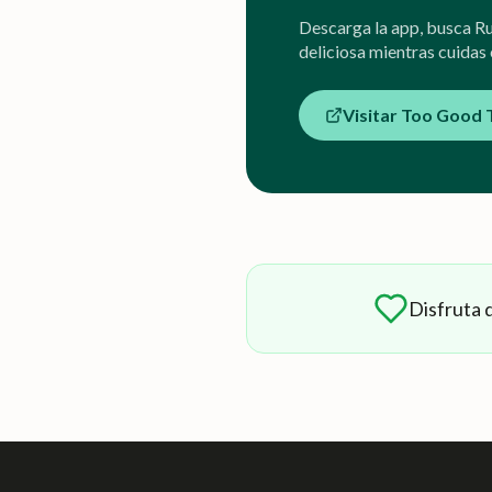
Descarga la app, busca R
deliciosa mientras cuidas e
Visitar Too Good 
Disfruta 