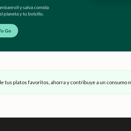
umbanroll y salva comida
l planeta y tu bolsillo.
To Go
de tus platos favoritos, ahorra y contribuye a un consumo 